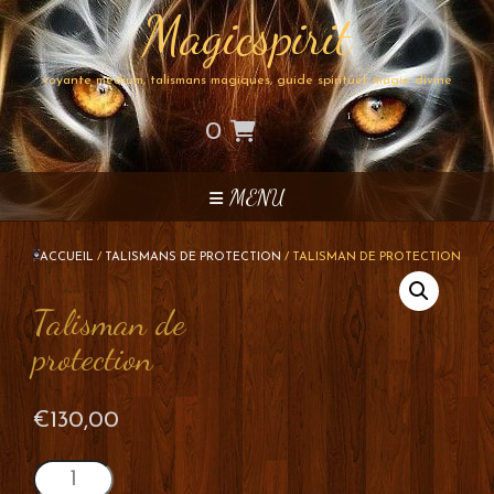
Skip
Magicspirit
to
content
voyante médium, talismans magiques, guide spirituel, magie divine
0
MENU
ACCUEIL
/
TALISMANS DE PROTECTION
/ TALISMAN DE PROTECTION
Talisman de
protection
€
130,00
quantité