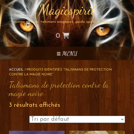
Skip
Magicspirit
to
content
voyante médium, talismans magiques, guide spirituel, magie divine
0
MENU
ACCUEIL
/ PRODUITS IDENTIFIÉS “TALISMANS DE PROTECTION
CONTRE LA MAGIE NOIRE”
Talismans de protection contre la
magie noire
3 résultats affichés