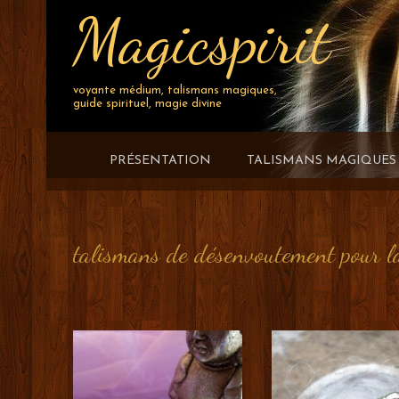
Magicspirit
Skip
to
content
voyante médium, talismans magiques,
guide spirituel, magie divine
PRÉSENTATION
TALISMANS MAGIQUES
talismans de désenvoutement pour l