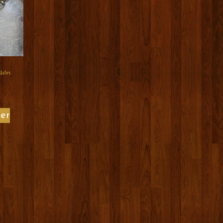
son
ier