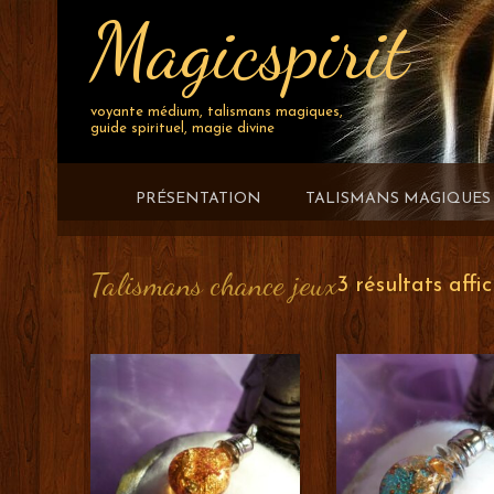
Magicspirit
Skip
to
content
voyante médium, talismans magiques,
guide spirituel, magie divine
PRÉSENTATION
TALISMANS MAGIQUES
Talismans chance jeux
3 résultats affi