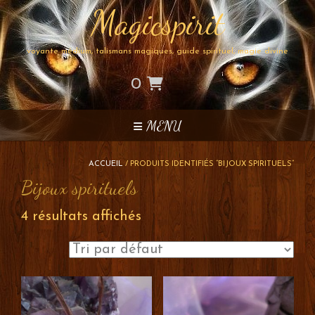
Skip
Magicspirit
to
content
voyante médium, talismans magiques, guide spirituel, magie divine
0
MENU
ACCUEIL
/ PRODUITS IDENTIFIÉS “BIJOUX SPIRITUELS”
Bijoux spirituels
4 résultats affichés