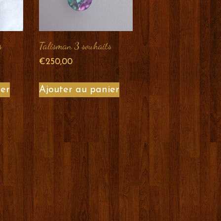
s
Talisman 3 souhaits
€
250,00
ier
Ajouter au panier