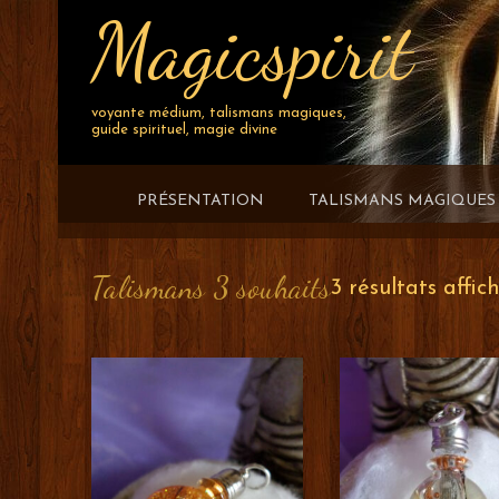
Magicspirit
Skip
to
content
voyante médium, talismans magiques,
guide spirituel, magie divine
PRÉSENTATION
TALISMANS MAGIQUES
Talismans 3 souhaits
3 résultats affic